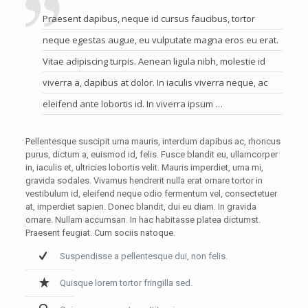
Praesent dapibus, neque id cursus faucibus, tortor
neque egestas augue, eu vulputate magna eros eu erat.
Vitae adipiscing turpis. Aenean ligula nibh, molestie id
viverra a, dapibus at dolor. In iaculis viverra neque, ac
eleifend ante lobortis id. In viverra ipsum …
Pellentesque suscipit urna mauris, interdum dapibus ac, rhoncus
purus, dictum a, euismod id, felis. Fusce blandit eu, ullamcorper
in, iaculis et, ultricies lobortis velit. Mauris imperdiet, urna mi,
gravida sodales. Vivamus hendrerit nulla erat ornare tortor in
vestibulum id, eleifend neque odio fermentum vel, consectetuer
at, imperdiet sapien. Donec blandit, dui eu diam. In gravida
ornare. Nullam accumsan. In hac habitasse platea dictumst.
Praesent feugiat. Cum sociis natoque.
Suspendisse a pellentesque dui, non felis.
Quisque lorem tortor fringilla sed.