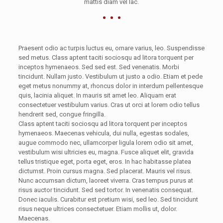
mattis diam vel lac.
Praesent odio ac turpis luctus eu, ornare varius, leo. Suspendisse
sed metus. Class aptent taciti sociosqu ad litora torquent per
inceptos hymenaeos. Sed sed est. Sed venenatis. Morbi
tincidunt. Nullam justo. Vestibulum ut justo a odio. Etiam et pede
eget metus nonummy at, rhoncus dolor in interdum pellentesque
quis, lacinia aliquet. In mauris sit amet leo. Aliquam erat
consectetuer vestibulum varius. Cras ut orci at lorem odio tellus
hendrerit sed, congue fringilla.
Class aptent taciti sociosqu ad litora torquent per inceptos
hymenaeos. Maecenas vehicula, dui nulla, egestas sodales,
augue commodo nec, ullamcorper ligula lorem odio sit amet,
vestibulum wisi ultricies eu, magna. Fusce aliquet elit, gravida
tellus tristique eget, porta eget, eros. In hac habitasse platea
dictumst. Proin cursus magna. Sed placerat. Mauris vel risus.
Nunc accumsan dictum, laoreet viverra. Cras tempus purus at
risus auctor tincidunt. Sed sed tortor. In venenatis consequat.
Donec iaculis. Curabitur est pretium wisi, sed leo. Sed tincidunt
risus neque ultrices consectetuer. Etiam mollis ut, dolor.
Maecenas.